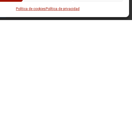
Política de cookies
Política de privacidad
026 The Laude Technology Company S.L.