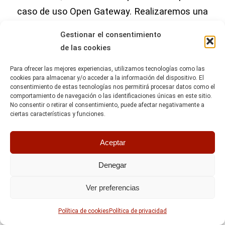
caso de uso Open Gateway. Realizaremos una
demostración diaria del caso de uso ViRe en
Gestionar el consentimiento
el stand de la GSMA (pabellón 4, stand 4F30).
de las cookies
ViRe tiene como objetivo mejorar la seguridad
Para ofrecer las mejores experiencias, utilizamos tecnologías como las
cookies para almacenar y/o acceder a la información del dispositivo. El
de las personas protegidas por órdenes de
consentimiento de estas tecnologías nos permitirá procesar datos como el
alejamiento, utilizando APIs estandarizadas
comportamiento de navegación o las identificaciones únicas en este sitio.
No consentir o retirar el consentimiento, puede afectar negativamente a
para garantizar un entorno seguro y fiable.
ciertas características y funciones.
Innovación en APIs
Aceptar
Nuestra solución logra integrar varias APIs
Denegar
proporcionadas por el laboratorio Open
Ver preferencias
Gateway, incluyendo algunas como Device
Location Verification, Quality on Demand,
Política de cookies
Política de privacidad
Number Verification, Know Your Customer o