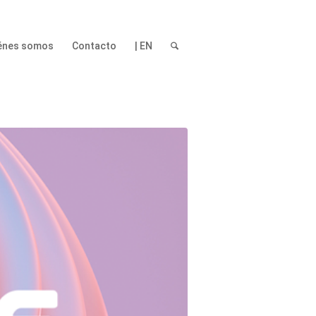
énes somos
Contacto
| EN