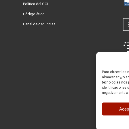
Política del SGI
Código ético
Canal de denuncias
© 2
Para ofrecer las
almacenar y/o acc
tecnologías nos 
identificaciones 
negativamente a c
Acep