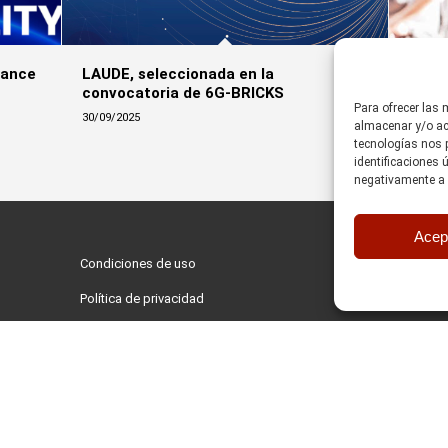
iance
LAUDE, seleccionada en la
Innov
convocatoria de 6G-BRICKS
de la
Para ofrecer las
30/09/2025
23/09/
almacenar y/o acc
tecnologías nos 
identificaciones 
negativamente a c
Acep
Condiciones de uso
Política de privacidad
Política de cookies
Política del SGI
Código ético
Canal de denuncias